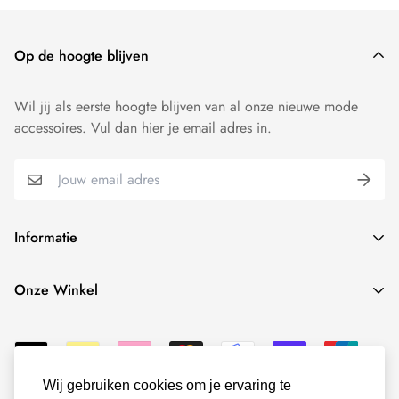
Op de hoogte blijven
Wil jij als eerste hoogte blijven van al onze nieuwe mode
accessoires. Vul dan hier je email adres in.
Informatie
Over ons
Onze Winkel
contact
Onze winkel vind je hier:
Verzenden
Terugbetaling
Patersstraat 14
Wij gebruiken cookies om je ervaring te
© Rimenzo Mode Accessoires - 2025 -
5801 AV Venray.
Retourneren