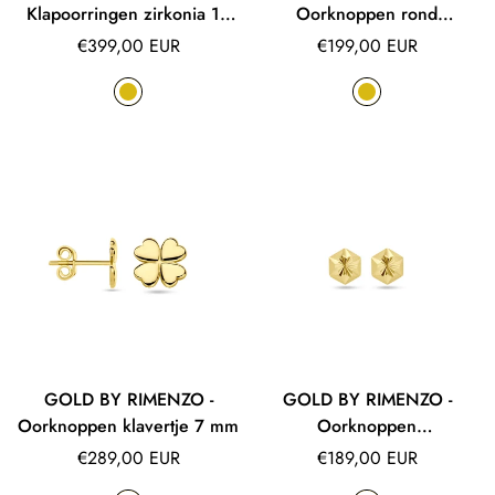
Klapoorringen zirkonia 14
Oorknoppen rond
mm
gediamanteerd
Normale
Normale
€399,00 EUR
€199,00 EUR
prijs
prijs
GOLD BY RIMENZO -
GOLD BY RIMENZO -
Oorknoppen klavertje 7 mm
Oorknoppen
gediamanteerd
Normale
Normale
€289,00 EUR
€189,00 EUR
prijs
prijs