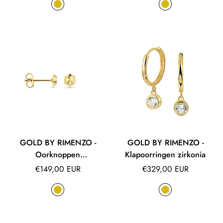
GOLD BY RIMENZO -
GOLD BY RIMENZO -
Oorknoppen
Klapoorringen zirkonia
gediamanteerd
Normale
Normale
€149,00 EUR
€329,00 EUR
prijs
prijs