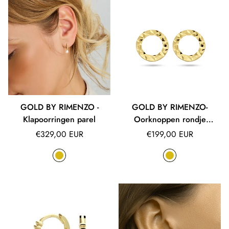
GOLD BY RIMENZO -
GOLD BY RIMENZO-
Klapoorringen parel
Oorknoppen rondje
gediamanteerd
Normale
Normale
€329,00 EUR
€199,00 EUR
prijs
prijs