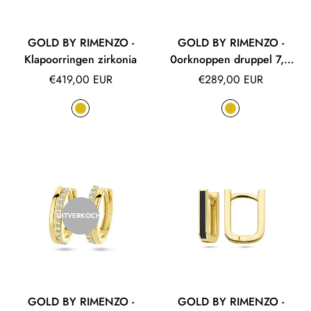
GOLD BY RIMENZO -
GOLD BY RIMENZO -
Klapoorringen zirkonia
0orknoppen druppel 7,5
mm
Normale
Normale
€419,00 EUR
€289,00 EUR
prijs
prijs
UITVERKOCHT
GOLD BY RIMENZO -
GOLD BY RIMENZO -