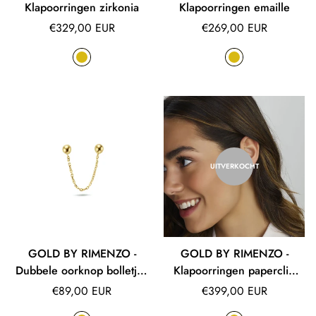
Klapoorringen zirkonia
Klapoorringen emaille
Normale
Normale
€329,00 EUR
€269,00 EUR
prijs
prijs
UITVERKOCHT
GOLD BY RIMENZO -
GOLD BY RIMENZO -
Dubbele oorknop bolletjes
Klapoorringen paperclip
(per stuk)
zirkonia
Normale
Normale
€89,00 EUR
€399,00 EUR
prijs
prijs