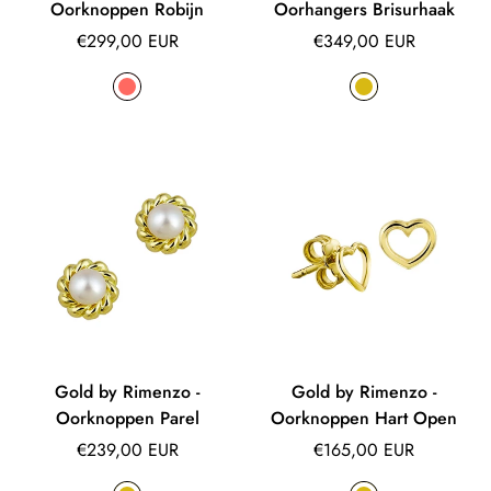
Oorknoppen Robijn
Oorhangers Brisurhaak
Normale
Normale
€299,00 EUR
€349,00 EUR
prijs
prijs
Gold by Rimenzo -
Gold by Rimenzo -
Oorknoppen Parel
Oorknoppen Hart Open
Normale
Normale
€239,00 EUR
€165,00 EUR
prijs
prijs