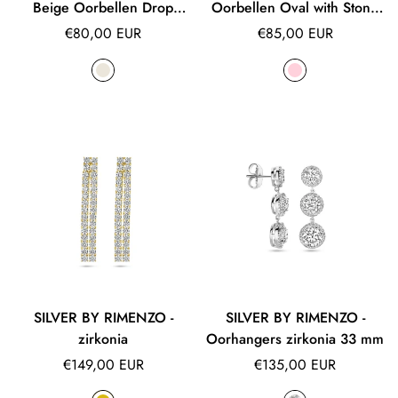
Beige Oorbellen Drop
Oorbellen Oval with Stone
Crystall S w/ Sequins Robin
XS Mikky
Normale
Normale
€80,00 EUR
€85,00 EUR
prijs
prijs
SILVER BY RIMENZO -
SILVER BY RIMENZO -
zirkonia
Oorhangers zirkonia 33 mm
Normale
Normale
€149,00 EUR
€135,00 EUR
prijs
prijs