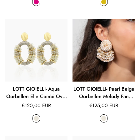
LOTT GIOIELLI- Aqua
LOTT GIOIELLI- Pearl Beige
Oorbellen Elle Combi Oval
Oorbellen Melody Fan
Deluxe M
Shaped Flower L
Normale
Normale
€120,00 EUR
€125,00 EUR
prijs
prijs