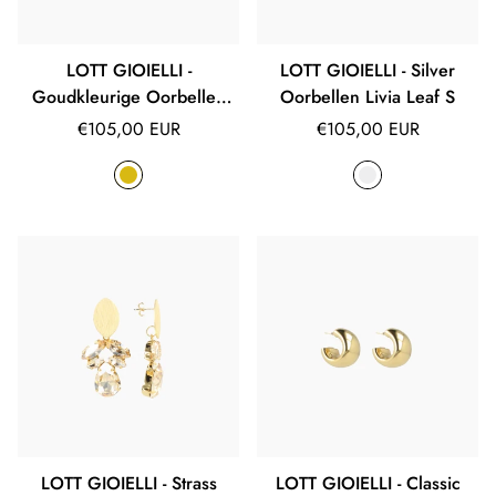
LOTT GIOIELLI -
LOTT GIOIELLI - Silver
Goudkleurige Oorbellen
Oorbellen Livia Leaf S
Livia Leaf S
Normale
Normale
€105,00 EUR
€105,00 EUR
prijs
prijs
LOTT GIOIELLI - Strass
LOTT GIOIELLI - Classic