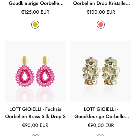
Goudkleurige Oorbellen
Oorbellen Drop Kristallen
Clarissa Double Link Oval
Small Robin
Normale
Normale
€125,00 EUR
€100,00 EUR
prijs
prijs
LOTT GIOIELLI - Fuchsia
LOTT GIOIELLI -
Oorbellen Brass Silk Drop S
Goudkleurige Oorbellen
Daantje Cup Waterfall S
Normale
Normale
€90,00 EUR
€90,00 EUR
prijs
prijs