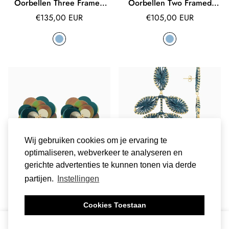
Oorbellen Three Framed
Oorbellen Two Framed
Stones April
Stones Augusta
Normale
Normale
€135,00 EUR
€105,00 EUR
prijs
prijs
Wij gebruiken cookies om je ervaring te
optimaliseren, webverkeer te analyseren en
gerichte advertenties te kunnen tonen via derde
partijen.
Instellingen
LOTT GIOIELLI - Groene
LOTT GIOIELLI - Blauwe
Oorbellen Sequin Flower
Oorbellen Flower Leafs XL
Celeste
Beatrice
Cookies Toestaan
Normale
Normale
€85,00 EUR
€140,00 EUR
prijs
prijs
0