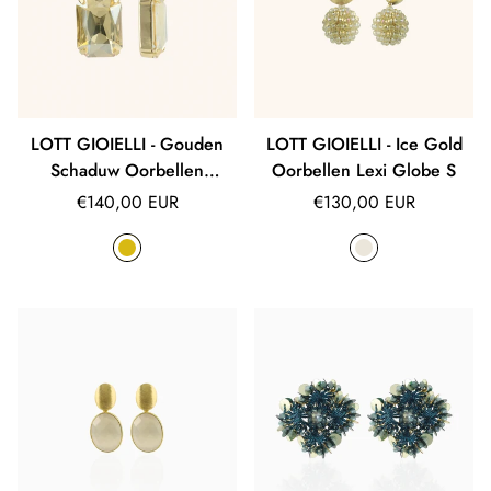
LOTT GIOIELLI - Gouden
LOTT GIOIELLI - Ice Gold
Schaduw Oorbellen
Oorbellen Lexi Globe S
Rechthoek L
Normale
Normale
€140,00 EUR
€130,00 EUR
prijs
prijs