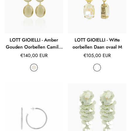
LOTT GIOIELLI - Amber
LOTT GIOIELLI - Witte
Gouden Oorbellen Camille
oorbellen Daan ovaal M
Double Drop
Normale
Normale
€140,00 EUR
€105,00 EUR
prijs
prijs