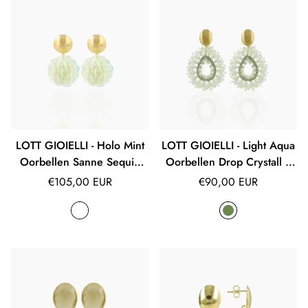
LOTT GIOIELLI - Holo Mint
LOTT GIOIELLI - Light Aqua
Oorbellen Sanne Sequin
Oorbellen Drop Crystall S
Globe S
w/ Sequins Robin
Normale
Normale
€105,00 EUR
€90,00 EUR
prijs
prijs