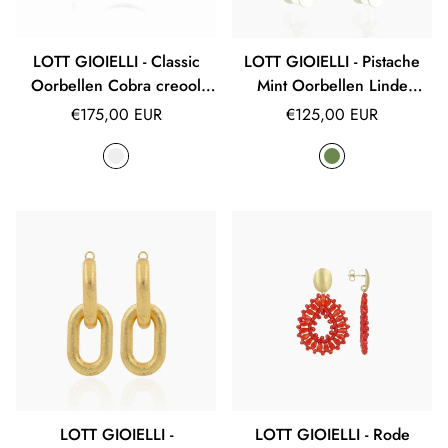
LOTT GIOIELLI - Classic
LOTT GIOIELLI - Pistache
Oorbellen Cobra creool
Mint Oorbellen Linde
rond L
Sequin Waterfall L
Normale
Normale
€175,00 EUR
€125,00 EUR
prijs
prijs
LOTT GIOIELLI -
LOTT GIOIELLI - Rode