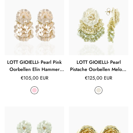
LOTT GIOIELLI- Pearl Pink
LOTT GIOIELLI- Pearl
Oorbellen Elin Hammer
Pistache Oorbellen Melody
Waterfall S
Fan Shaped Flower L
Normale
Normale
€105,00 EUR
€125,00 EUR
prijs
prijs