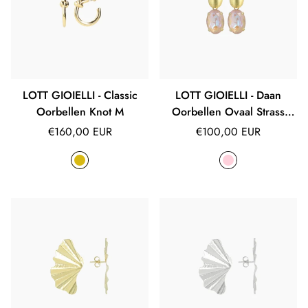
LOTT GIOIELLI - Classic
LOTT GIOIELLI - Daan
Oorbellen Knot M
Oorbellen Ovaal Strass
Pendant M Peach Powder
Normale
Normale
€160,00 EUR
€100,00 EUR
prijs
prijs