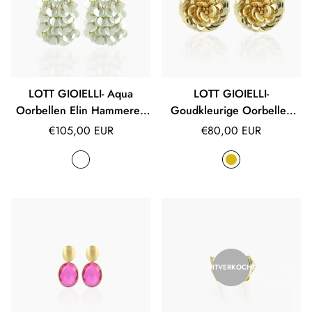
LOTT GIOIELLI- Aqua
LOTT GIOIELLI-
Oorbellen Elin Hammered
Goudkleurige Oorbellen
Waterfall S
Athena Sequin Flower S
Normale
Normale
€105,00 EUR
€80,00 EUR
prijs
prijs
UITVERKOCHT