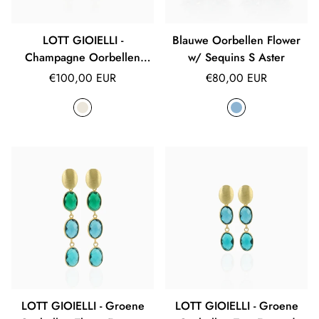
LOTT GIOIELLI -
Blauwe Oorbellen Flower
Champagne Oorbellen
w/ Sequins S Aster
Framed Oval S Giorgia
Normale
Normale
€100,00 EUR
€80,00 EUR
prijs
prijs
LOTT GIOIELLI - Groene
LOTT GIOIELLI - Groene