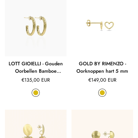
LOTT GIOIELLI - Gouden
GOLD BY RIMENZO -
Oorbellen Bamboe
Oorknoppen hart 5 mm
Catherine
Normale
Normale
€135,00 EUR
€149,00 EUR
prijs
prijs