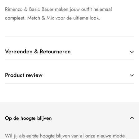
Rimenzo & Basic Bauer maken jouw outfit helemaal
compleet. Match & Mix voor de ultieme look.
Verzenden & Retourneren
Wij verzenden gratis door heel Nederland. Op werkdagen
Product review
voor 17:00 besteld, dezelfde dag verzonden.
Wij willen dat je 100 procent tevreden bent over onze
producten. Producten kunnen - mits ongedragen - binnen 14
dagen worden geruild of worden geretourneerd.
Op de hoogte blijven
Wil jij als eerste hoogte blijven van al onze nieuwe mode