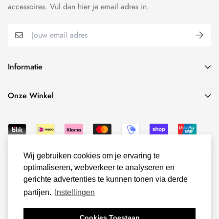
accessoires. Vul dan hier je email adres in.
Informatie
Over ons
Onze Winkel
contact
Onze winkel vind je hier:
Verzenden
Terugbetaling
Patersstraat 14
© Rimenzo Mode Accessoires - 2025 -
5801 AV Venray.
Retourneren
Wij gebruiken cookies om je ervaring te
Build by RPH Enterprise
optimaliseren, webverkeer te analyseren en
Algemene voorwaarden
+31646401595
gerichte advertenties te kunnen tonen via derde
Privacy beleid
info@rimenzo.nl
EUR
partijen.
Instellingen
Betaalmethode
Cookies Toestaan