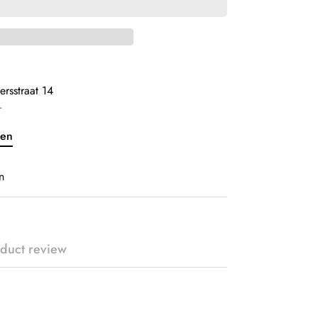
ersstraat 14
r
ven
n
duct review