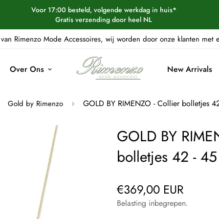
Voor 17:00 besteld, volgende werkdag in huis*
Gratis verzending door heel NL
van Rimenzo Mode Accessoires, wij worden door onze klanten met
Over Ons
New Arrivals
GOLD BY RIMENZO - Collier bolletjes 42
Gold by Rimenzo
GOLD BY RIMENZ
bolletjes 42 - 4
€369,00 EUR
Normale
prijs
Belasting inbegrepen.