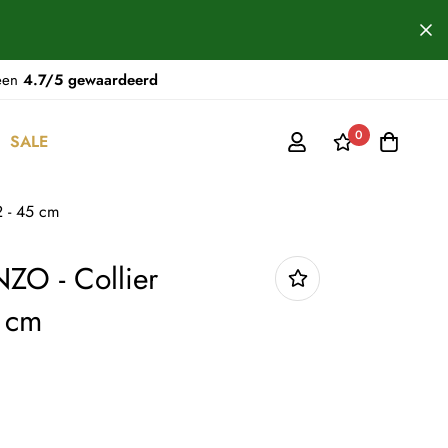
 een
4.7/5 gewaardeerd
0
SALE
 - 45 cm
O - Collier
5 cm