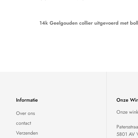
14k Geelgouden collier uitgevoerd met bol
Informatie
Onze Win
Onze winke
Over ons
contact
Patersstra
Verzenden
5801 AV V