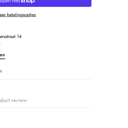
er betalingsopties
ersstraat 14
r
ven
n
duct review