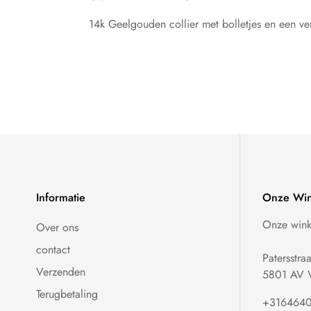
14k Geelgouden collier met bolletjes en een ve
Informatie
Onze Win
Onze winke
Over ons
contact
Patersstra
Verzenden
5801 AV V
Terugbetaling
+316464