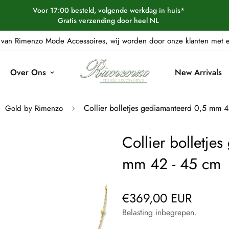
Voor 17:00 besteld, volgende werkdag in huis*
Gratis verzending door heel NL
van Rimenzo Mode Accessoires, wij worden door onze klanten met
Over Ons
New Arrivals
Collier bolletjes gediamanteerd 0,5 mm 
Gold by Rimenzo
Collier bolletje
mm 42 - 45 cm
€369,00 EUR
Normale
prijs
Belasting inbegrepen.