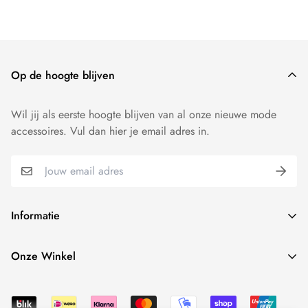
Wij willen dat je 100 procent tevreden bent over onze
producten. Producten kunnen - mits ongedragen - binnen 14
dagen worden geruild of worden geretourneerd.
Op de hoogte blijven
Wil jij als eerste hoogte blijven van al onze nieuwe mode
accessoires. Vul dan hier je email adres in.
Informatie
Over ons
Onze Winkel
contact
Onze winkel vind je hier:
Verzenden