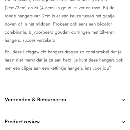
(2cm/3cm) en M (4,5cm) in goud, zilver en rosé. Bij de
ronde hangers van 2cm is er een keuze tussen het gaatje
boven of in het midden. Probeer ook eens een bi-color
combinatie, bijvoorbeeld gouden oorringen met zilveren
hangers, succes verzekerd!
En, deze lichtgewicht hangers dragen zo comfortabel dat je
haast niet merkt dat je ze aan hebt! Je kunt deze hangers ook
met een clipje aan een kettinkje hangen, iets voor jou?
Verzenden & Retourneren
Wij verzenden gratis door heel Nederland. Op werkdagen
Product review
voor 17:00 besteld, dezelfde dag verzonden.