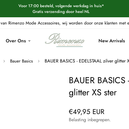
Voor 17:00 besteld, volgende werkdag in huis*
Gratis verzending door heel NL
van Rimenzo Mode Accessoires, wij worden door onze klanten met
Over Ons
New Arrivals
BAUER BASICS - EDELSTAAL zilver glitter X
Bauer Basics
BAUER BASICS -
glitter XS ster
€49,95 EUR
Normale
prijs
Belasting inbegrepen.