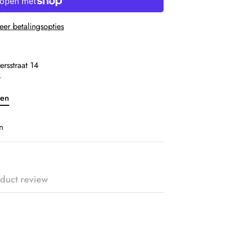
er betalingsopties
ersstraat 14
r
ven
n
duct review