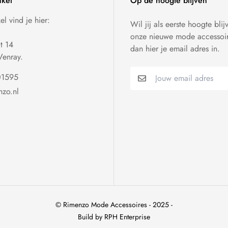
kel
Op de hoogte blijven
l vind je hier:
Wil jij als eerste hoogte blij
onze nieuwe mode accessoir
at 14
dan hier je email adres in.
enray.
01595
nzo.nl
© Rimenzo Mode Accessoires - 2025 -
Build by RPH Enterprise