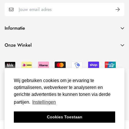
Informatie
Over ons
Onze Winkel
contact
Onze winkel vind je hier:
Verzenden
Terugbetaling
Patersstraat 14
© Rimenzo Mode Accessoires - 2025 -
5801 AV Venray.
Retourneren
Wij gebruiken cookies om je ervaring te
Build by RPH Enterprise
optimaliseren, webverkeer te analyseren en
Algemene voorwaarden
+31646401595
gerichte advertenties te kunnen tonen via derde
Privacy beleid
info@rimenzo.nl
EUR
partijen.
Instellingen
Betaalmethode
Cookies Toestaan