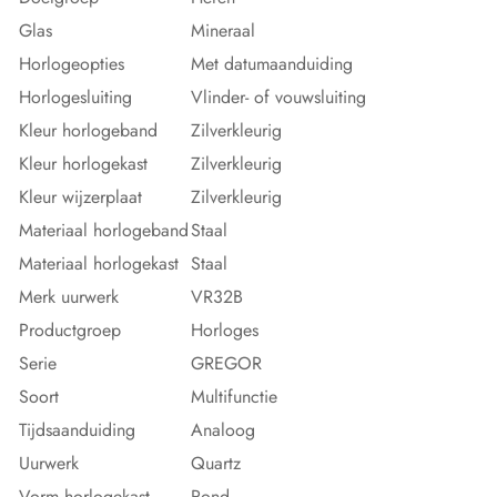
Glas
Mineraal
Horlogeopties
Met datumaanduiding
Horlogesluiting
Vlinder- of vouwsluiting
Kleur horlogeband
Zilverkleurig
Kleur horlogekast
Zilverkleurig
Kleur wijzerplaat
Zilverkleurig
Materiaal horlogeband
Staal
Materiaal horlogekast
Staal
Merk uurwerk
VR32B
Productgroep
Horloges
Serie
GREGOR
Soort
Multifunctie
Tijdsaanduiding
Analoog
Uurwerk
Quartz
Vorm horlogekast
Rond