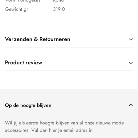
Gewicht gr
319.0
Verzenden & Retourneren
Wij verzenden gratis door heel Nederland. Op werkdagen
Product review
voor 17:00 besteld, dezelfde dag verzonden.
Wij willen dat je 100 procent tevreden bent over onze
producten. Producten kunnen - mits ongedragen - binnen 14
dagen worden geruild of worden geretourneerd.
Op de hoogte blijven
Wil jij als eerste hoogte blijven van al onze nieuwe mode
accessoires. Vul dan hier je email adres in.