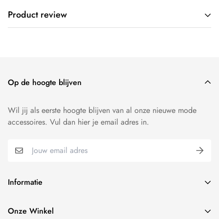
Wij verzenden gratis door heel Nederland. Op werkdagen
Product review
voor 17:00 besteld, dezelfde dag verzonden.
Wij willen dat je 100 procent tevreden bent over onze
producten. Producten kunnen - mits ongedragen - binnen 14
dagen worden geruild of worden geretourneerd.
Op de hoogte blijven
Wil jij als eerste hoogte blijven van al onze nieuwe mode
accessoires. Vul dan hier je email adres in.
Informatie
Over ons
Onze Winkel