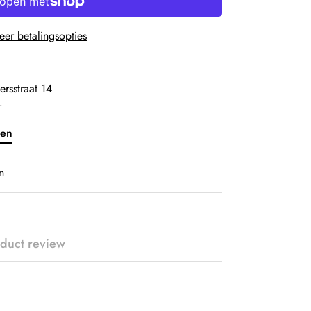
er betalingsopties
ersstraat 14
r
ven
n
duct review