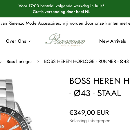
Voor 17:00 besteld, volgende werkdag in huis*
Gratis verzending door heel NL
van Rimenzo Mode Accessoires, wij worden door onze klanten met
Over Ons
New Arrivals
BOSS HEREN HORLOGE - RUNNER - Ø43 
Boss horloges
BOSS HEREN H
- Ø43 - STAAL
€349,00 EUR
Normale
prijs
Belasting inbegrepen.