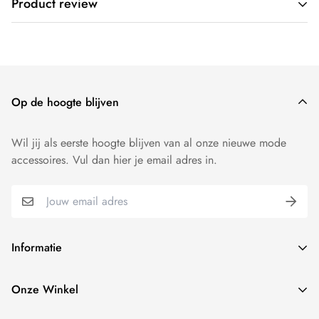
Product review
voor 17:00 besteld, dezelfde dag verzonden.
Wij willen dat je 100 procent tevreden bent over onze
producten. Producten kunnen - mits ongedragen - binnen 14
dagen worden geruild of worden geretourneerd.
Op de hoogte blijven
Wil jij als eerste hoogte blijven van al onze nieuwe mode
accessoires. Vul dan hier je email adres in.
Informatie
Over ons
Onze Winkel
contact