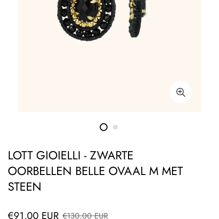
LOTT GIOIELLI - ZWARTE
OORBELLEN BELLE OVAAL M MET
STEEN
Verkoopprijs
Normale
€91,00 EUR
€130,00 EUR