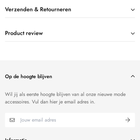
Verzenden & Retourneren
Wij verzenden gratis door heel Nederland. Op werkdagen
Product review
voor 17:00 besteld, dezelfde dag verzonden.
Wij willen dat je 100 procent tevreden bent over onze
producten. Producten kunnen - mits ongedragen - binnen 14
dagen worden geruild of worden geretourneerd.
Op de hoogte blijven
Wil jij als eerste hoogte blijven van al onze nieuwe mode
accessoires. Vul dan hier je email adres in.